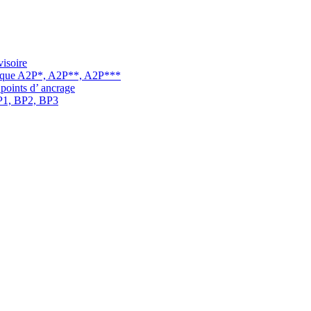
visoire
arque A2P*, A2P**, A2P***
 points d’ ancrage
BP1, BP2, BP3