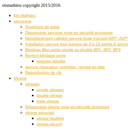
etsmathieu copyright 2015/2016
Ets Mathieu
serrurerie
Ouverture de porte
Dépannage serrurier mise en sécurité provisoire
Remplacement cylindre serrure toute marque A2P*, A2P**
Installation serrure tout marque de 3 à 12 points d’ ancr
Blindage Bloc-porte simple ou double BP1, BP2, BP3
Renfort blindage porte
poignée blindée
serrure réparation, entretien, remise en état
Reproduction de clé
Vitrerie
vitrages
simple vitrages
double vitrage
triple vitrage
Dépannage vitrerie mise en sécurité provisoire
vitrage sécurisé
vitrage feuilleté
vitrage sécurit