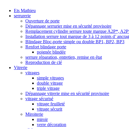
Ets Mathieu
serrurerie
Ouverture de porte
Dépannage serrurier mise en sécurité provisoire
Remplacement cylindre serrure toute marque A2P*, A2
Installation serrure tout marque de 3 à 12 points d’ ancra
Blindage Bloc-porte simple ou double BP1, BP2, BP3
Renfort blindage porte
poignée blindée
serrure réparation, entretien, remise en état
Reproduction de clé
Vitrerie
vitrages
simple vitrages
double vitrage
triple vitrage
Dépannage vitrerie mise en sécurité provisoire
vitrage sécurisé
vitrage feuilleté
vitrage sécurit
Miroiterie
miroir
verre décoration