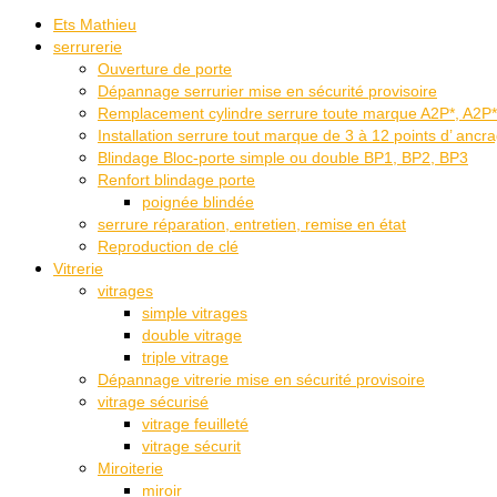
Ets Mathieu
serrurerie
Ouverture de porte
Dépannage serrurier mise en sécurité provisoire
Remplacement cylindre serrure toute marque A2P*, A2P**
Installation serrure tout marque de 3 à 12 points d’ ancr
Blindage Bloc-porte simple ou double BP1, BP2, BP3
Renfort blindage porte
poignée blindée
serrure réparation, entretien, remise en état
Reproduction de clé
Vitrerie
vitrages
simple vitrages
double vitrage
triple vitrage
Dépannage vitrerie mise en sécurité provisoire
vitrage sécurisé
vitrage feuilleté
vitrage sécurit
Miroiterie
miroir