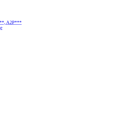
P**, A2P***
ge