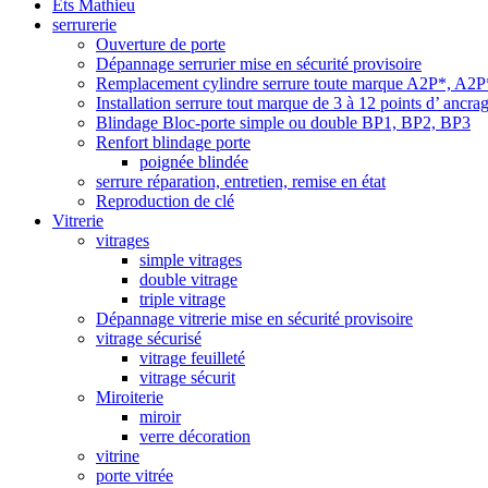
Ets Mathieu
serrurerie
Ouverture de porte
Dépannage serrurier mise en sécurité provisoire
Remplacement cylindre serrure toute marque A2P*, A2
Installation serrure tout marque de 3 à 12 points d’ ancra
Blindage Bloc-porte simple ou double BP1, BP2, BP3
Renfort blindage porte
poignée blindée
serrure réparation, entretien, remise en état
Reproduction de clé
Vitrerie
vitrages
simple vitrages
double vitrage
triple vitrage
Dépannage vitrerie mise en sécurité provisoire
vitrage sécurisé
vitrage feuilleté
vitrage sécurit
Miroiterie
miroir
verre décoration
vitrine
porte vitrée