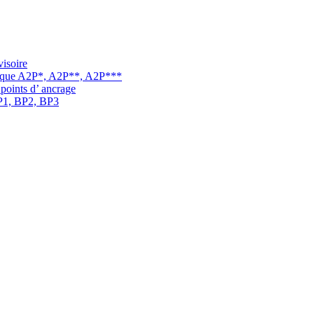
visoire
arque A2P*, A2P**, A2P***
 points d’ ancrage
BP1, BP2, BP3