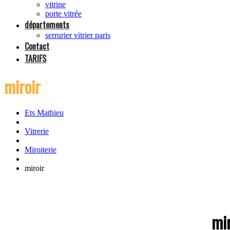
vitrine
porte vitrée
départements
serrurier vitrier paris
Contact
TARIFS
miroir
Ets Mathieu
Vitrerie
Miroiterie
miroir
mir