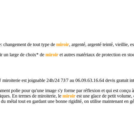
e: changement de tout type de
miroir
, argenté, argenté teinté, vieillie, e
oir un large de choix* de
miroir
et autres matériaux de protection en s
oiterie est joignable 24h/24 7J/7 au 06.09.63.16.64 devis gratuit int
ment polie pour qu'une image s'y forme par réflexion et qui est conçu à 
ques. En termes de miroiterie, le
miroir
est une glace de petit volume, 
 du métal tout en gardant une bonne rigidité, on utilise maintenant en gé